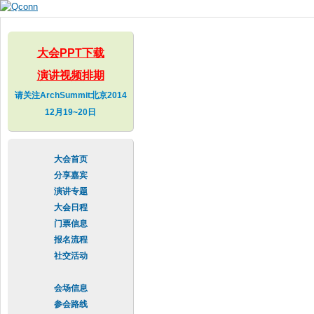
Skip to
main
content
大会PPT下载
演讲视频排期
请关注ArchSummit北京2014
12月19~20日
大会首页
分享嘉宾
演讲专题
大会日程
门票信息
报名流程
社交活动
会场信息
参会路线