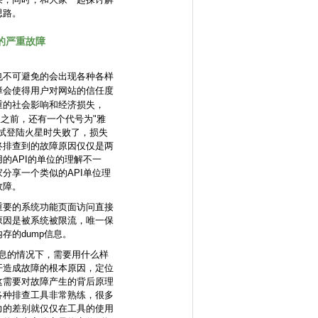
思路。
成的严重故障
也
不可避免的会
出现各种各样
障会使得用户对网站的信任度
重的社会影响和经济损失，
星之前，还有一个代号为"雅
尝试登陆火星时失败了，损失
终排查到的故障原因仅仅是两
的API的单位的理解不一
分享一个类似的API单位理
故障。
重要的系统功能页面访问直接
原因是被系统被限流，唯一保
存的dump信息。
信息的情况下，需要用什么样
开造成故障的根本原因，定位
这需要对故障产生的背后原理
各种排查工具非常熟练，很多
力的差别就仅仅在工具的使用