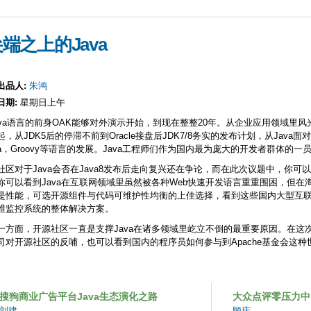
Skip to
main
content
端之上的Java
出品人:
朱鸿
日期:
星期日上午
ava语言的前身OAK能够对外演示开始，到现在整整20年。从企业应用领域里风光无
起，从JDK5后的停滞不前到Oracle接盘后JDK7/8务实的发布计划，从Jav
ala，Groovy等语言的发展。Java工程师们作为国内最为庞大的开发者群体
社区对于Java会否在Java8发布后走向复兴还在争论，而在此次议题中，你可
你可以看到Java在互联网领域里虽然被各种Web快速开发语言重重围困，但
是性能，可选开源组件与代码可维护性均衡的上佳选择，看到这些国内大型互联网
维监控系统的整体解决方案。
一方面，开源社区一直是支撑Java在诸多领域里屹立不倒的最重要原因。在这
司对开源社区的反哺，也可以看到国内的程序员如何参与到Apache基金会这
。
搜狗商业广告平台Java生态演化之路
大众点评零压力中
刘建
顾庆