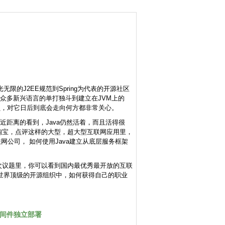
限的J2EE规范到Spring为代表的开源社区
a面对众多新兴语言的单打独斗到建立在JVM上的
的一员，对它日后到底会走向何方都非常关心。
以近距离的看到，Java仍然活着，而且活得很
在淘宝，点评这样的大型，超大型互联网应用里，
公司， 如何使用Java建立从底层服务框架
次议题里，你可以看到国内最优秀最开放的互联
种世界顶级的开源组织中，如何获得自己的职业
间件独立部署