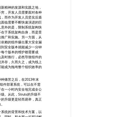
创新精神的发源和实践之地，
不穷，开发人员需要面对各种
战，而作为开发人员坚实后盾
也面临需要不断快速演进的巨
人意外的是，限制系统架构快
不在于系统架构自身，而是受
速推广和实施。另一方面，从
旦依赖的组件爆出重大安全漏
级到安全版本就能减少一分钟
件每个版本的维护都需要成
法及时推行，必然导致组件的
境并存，久而久之，成为线上
可能成为拖垮整个组织效率的
种痛苦之后，在2013年末
独立组件部署系统，可以在不需
下在一小时内安全地完成全公
。从此，Struts的升级不
件的升级更是轻而易举，真正
力。
个系统的背景和技术方案，以
果，同时，和大家一起探讨解