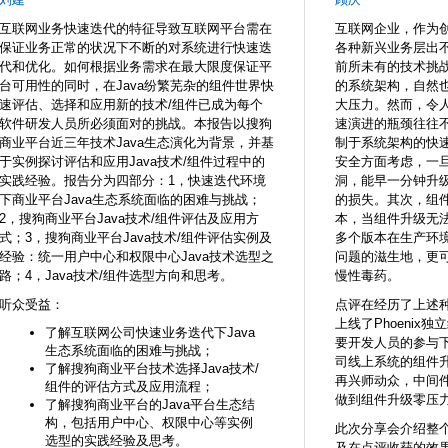
互联网业务快速迭代的特征导致互联网平台需在
互联网企业，作为
保证业务正常的状况下不断的对系统进行快速迭
各种新兴业务层出
代和优化。如何根据业务需求在最大限度保证平
前所未有的技术挑
台可用性的同时，在Java纷繁芜杂的组件世界快
的系统架构，自然
速评估、选择和应用新的技术/组件已成为每个
大压力。然而，令
软件研发人员所必须面对的挑战。本报告以搜狗
速演进的瓶颈往往
商业平台近三年技术Java生态演化为背景，并基
制于系统架构的快
于实例探讨评估和应用Java技术/组件过程中的
安全方面考虑，一
实践经验。报告分为四部分：1，快速迭代环境
洞，能早一分钟升
下商业平台Java生态系统面临的困难与挑战；
的损失。其次，组
2，搜狗商业平台Java技术/组件评估及应用方
本，当组件升级无
式；3，搜狗商业平台Java技术/组件评估实例及
多个版本在生产环
经验：统一用户中心和权限中心Java技术选型之
问题的滋生地，更
路；4，Java技术/组件选型方向和思考。
慢性毒药。
听众受益：
点评在经历了上述种
上线了Phoenix
了解互联网公司快速业务迭代下Java
要开发人员的参与
生态系统面临的困难与挑战；
司线上系统的组件升级
了解搜狗商业平台技术选择Java技术/
再兴师动众，中间
组件的评估方式及应用流程；
做到组件升级零压
了解搜狗商业平台的Java平台生态结
构，包括用户中心、权限中心等实例
此次分享会介绍整
选型的实践经验及思考。
及在点评收获的效