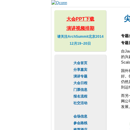
尖
大会PPT下载
演讲视频排期
专题
请关注ArchSummit北京2014
专题
12月19~20日
自J
的兴
Sc
大会首页
分享嘉宾
国外
好。
演讲专题
仍然
大会日程
到运
门票信息
而另
报名流程
网公
社交活动
发展
会场信息
参会路线
推荐酒店