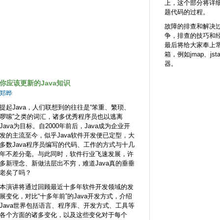
上，这个部分将详
题代码的过程。
故障的排查和解决
争，排查的技巧和
最后将给大家奉上常
箱，例如jmap、jst
器。
你应该更新的Java知识
郑晔
提起Java，人们联想到的往往是“笨重、繁琐、
啰嗦”之类的词汇，诸多优秀程序员也以逃离
Java为目标。自2000年前后，Java成为企业开
发的主流至今，似乎Java软件开发便已定型，大
多数Java程序员编写的代码、工作的方式与十几
年不差分毫。与此同时，软件行业飞速发展，许
多新理念、新做法层出不穷，难道Java真的垂垂
老矣了吗？
本演讲将通过回顾最近十多年软件开发领域的发
展变化，对比“十多年前”的Java开发方式，介绍
Java世界包括语言、程序库、开发方式、工具等
各个方面的诸多变化，以及这些变化对于每个