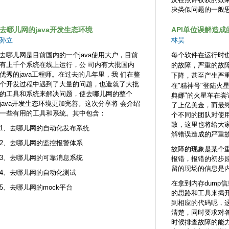
决类似问题的一般
去哪儿网的java开发生态环境
API单位误解造
孙立
林昊
去哪儿网是目前国内的一个java使用大户，目前
每个软件在运行时
有上千个系统在线上运行，公 司内有大批国内
的故障，严重的故
优秀的java工程师。在过去的几年里，我 们在整
下降，甚至产生严
个开发过程中遇到了大量的问题，也造就了大批
在"精神号"登陆火
的工具和系统来解决问题，使去哪儿网的整个
典娜"的火星车在
java开发生态环境更加完善。这次分享将 会介绍
了上亿美金，而最
一些有用的工具和系统。其中包含：
个不同的团队对使用
致，这里也将给大家
1、去哪儿网的自动化发布系统
解错误造成的严重
2、去哪儿网的监控报警体系
故障的现象是某个
3、去哪儿网的可靠消息系统
报错，报错的初步
留的现场的信息是内
4、去哪儿网的自动化测试
在拿到内存dump
5、去哪儿网的mock平台
的思路和工具来揭
到相应的代码呢，
清楚，同时要求对
时候排查故障的能