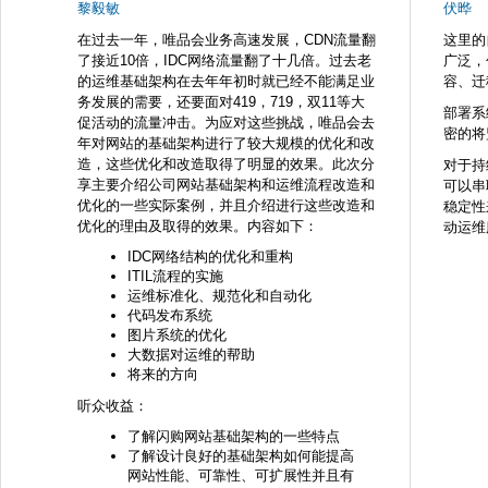
黎毅敏
伏晔
在过去一年，唯品会业务高速发展，CDN流量翻
这里的
了接近10倍，IDC网络流量翻了十几倍。过去老
广泛，
的运维基础架构在去年年初时就已经不能满足业
容、迁
务发展的需要，还要面对419，719，双11等大
部署系
促活动的流量冲击。为应对这些挑战，唯品会去
密的将
年对网站的基础架构进行了较大规模的优化和改
造，这些优化和改造取得了明显的效果。此次分
对于持
享主要介绍公司网站基础架构和运维流程改造和
可以串
优化的一些实际案例，并且介绍进行这些改造和
稳定性
优化的理由及取得的效果。内容如下：
动运维
IDC网络结构的优化和重构
ITIL流程的实施
运维标准化、规范化和自动化
代码发布系统
图片系统的优化
大数据对运维的帮助
将来的方向
听众收益：
了解闪购网站基础架构的一些特点
了解设计良好的基础架构如何能提高
网站性能、可靠性、可扩展性并且有