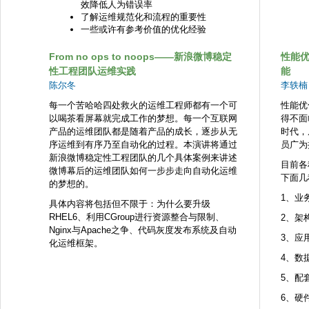
效降低人为错误率
了解运维规范化和流程的重要性
一些或许有参考价值的优化经验
From no ops to noops——新浪微博稳定
性能
性工程团队运维实践
能
陈尔冬
李轶楠
每一个苦哈哈四处救火的运维工程师都有一个可
性能优
以喝茶看屏幕就完成工作的梦想。每一个互联网
得不面
产品的运维团队都是随着产品的成长，逐步从无
时代，
序运维到有序乃至自动化的过程。本演讲将通过
员广为
新浪微博稳定性工程团队的几个具体案例来讲述
目前各
微博幕后的运维团队如何一步步走向自动化运维
下面几
的梦想的。
1、业
具体内容将包括但不限于：为什么要升级
RHEL6、利用CGroup进行资源整合与限制、
2、架
Nginx与Apache之争、代码灰度发布系统及自动
3、应
化运维框架。
4、数
5、配
6、硬