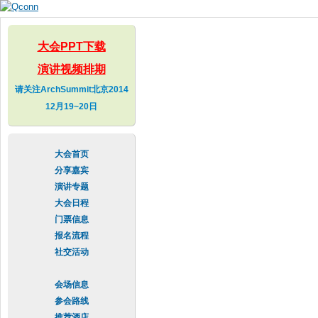
Skip to
main
content
大会PPT下载
演讲视频排期
请关注ArchSummit北京2014
12月19~20日
大会首页
分享嘉宾
演讲专题
大会日程
门票信息
报名流程
社交活动
会场信息
参会路线
推荐酒店