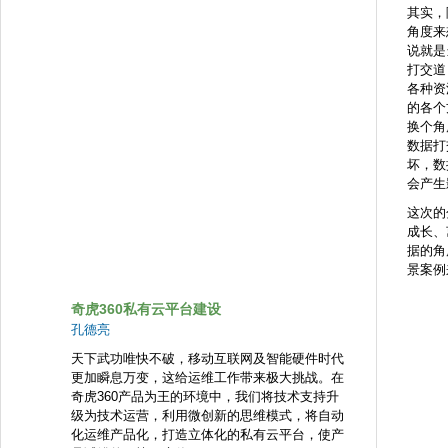
其实，
角度来
说就是
打交道
各种资
的各个
换个角
数据打
坏，数
会产生
这次的
成长、
据的角
景案例
奇虎360私有云平台建设
孔德亮
天下武功唯快不破，移动互联网及智能硬件时代
更加瞬息万变，这给运维工作带来极大挑战。在
奇虎360产品为王的环境中，我们将技术支持升
级为技术运营，利用微创新的思维模式，将自动
化运维产品化，打造立体化的私有云平台，使产