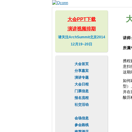
大会PPT下载
演讲视频排期
请关注ArchSummit北京2014
讲师
12月19~20日
所属
携程
大会首页
意扫
分享嘉宾
这期
演讲专题
如何
大会日程
型）
门票信息
并在
酸历
报名流程
社交活动
会场信息
参会路线
推荐酒店