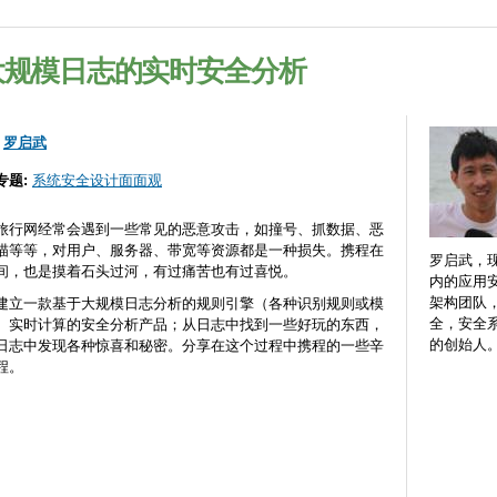
Skip to
main
content
大规模日志的实时安全分析
:
罗启武
专题:
系统安全设计面面观
旅行网经常会遇到一些常见的恶意攻击，如撞号、抓数据、恶
描等等，对用户、服务器、带宽等资源都是一种损失。携程在
罗启武，
间，也是摸着石头过河，有过痛苦也有过喜悦。
内的应用
架构团队
建立一款基于大规模日志分析的规则引擎（各种识别规则或模
全，安全系
、实时计算的安全分析产品；从日志中找到一些好玩的东西，
的创始人
日志中发现各种惊喜和秘密。分享在这个过程中携程的一些辛
程。