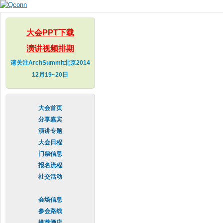
Skip to
main
content
大会PPT下载
演讲视频排期
请关注ArchSummit北京2014
12月19~20日
大会首页
分享嘉宾
演讲专题
大会日程
门票信息
报名流程
社交活动
会场信息
参会路线
推荐酒店