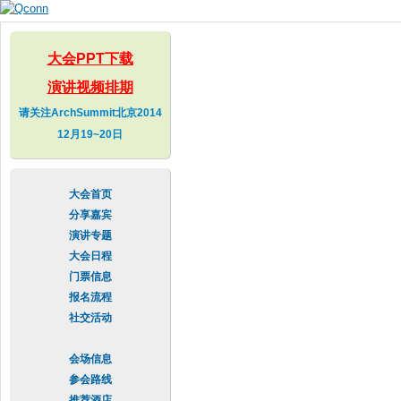
Skip to
main
content
大会PPT下载
演讲视频排期
请关注ArchSummit北京2014
12月19~20日
大会首页
分享嘉宾
演讲专题
大会日程
门票信息
报名流程
社交活动
会场信息
参会路线
推荐酒店