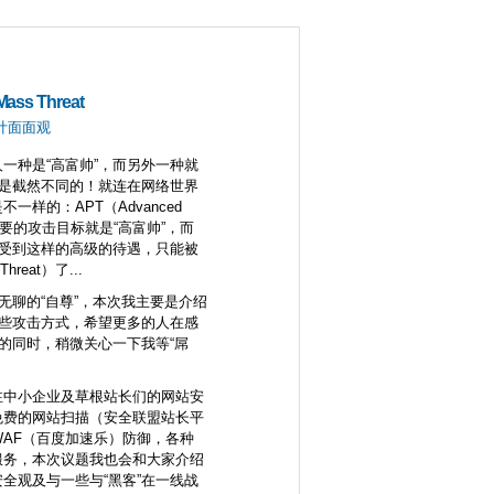
ass Threat
计面面观
一种是“高富帅”，而另外一种就
活是截然不同的！就连在网络世界
一样的：APT（Advanced
eat）主要的攻击目标就是“高富帅”，而
享受到这样的高级的待遇，只能被
Threat）了...
点无聊的“自尊”，本次我主要是介绍
一些攻击方式，希望更多的人在感
T的同时，稍微关心一下我等“屌
注中小企业及草根站长们的网站安
免费的网站扫描（安全联盟站长平
WAF（百度加速乐）防御，各种
服务，本次议题我也会和大家介绍
全观及与一些与“黑客”在一线战