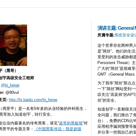
Skip to
main
content
演讲主题: General M
所属专题:
系统安全设
这个世界存在两种男人
是“屌丝”。他们的生
里受到的攻击威胁都是不
Persistent Thr
广大的“屌丝”是很难
平（黑哥）
GMT（General Mass 
创宇高级安全工程师
为了我等“屌丝”那点
:
@hi_heige
一下“屌丝”网站受到
er:
@80vul
叹关注“高富帅”的AP
主页:
http://hi.baidu.com/hi_heige
丝”的安全。
（周景平）是一名有5年多的从业经验的外科医生，
知道创宇一直都很关
12黑哥加入知道创宇，转行安全。
全问题，我们推出了
台），免费的CDN云
这位业内最著名的传奇黑客，请见“
道哥的黑板报
”对
应用程序漏洞预警等
周景平的专题文章：
《中国黑客传说：我是超级
并分享一些我自己的安