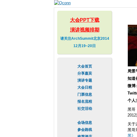
大会PPT下载
演讲视频排期
请关注ArchSummit北京2014
12月19~20日
大会首页
周景
分享嘉宾
知道
演讲专题
微博
大会日程
Twitt
门票信息
个人
报名流程
社交活动
黑哥
20
会场信息
关于
参会路线
黑哥
黑》
推荐酒店