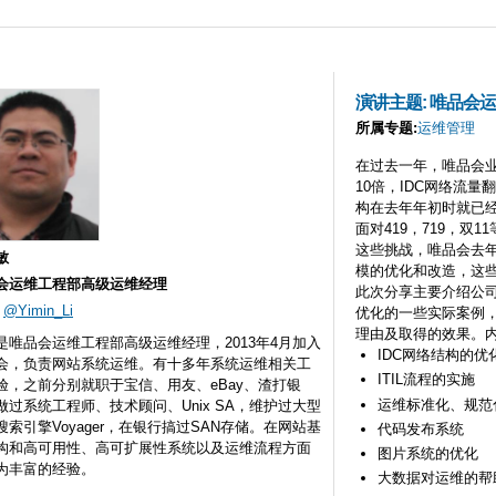
Skip to
main
content
演讲主题: 唯品会
所属专题:
运维管理
在过去一年，唯品会业
10倍，IDC网络流
构在去年年初时就已
面对419，719，双
这些挑战，唯品会去
敏
模的优化和改造，这
会运维工程部高级运维经理
此次分享主要介绍公
:
@Yimin_Li
优化的一些实际案例
理由及取得的效果。
是唯品会运维工程部高级运维经理，2013年4月加入
IDC网络结构的优
会，负责网站系统运维。有十多年系统运维相关工
ITIL流程的实施
验，之前分别就职于宝信、用友、eBay、渣打银
运维标准化、规范
做过系统工程师、技术顾问、Unix SA，维护过大型
搜索引擎Voyager，在银行搞过SAN存储。在网站基
代码发布系统
构和高可用性、高可扩展性系统以及运维流程方面
图片系统的优化
为丰富的经验。
大数据对运维的帮