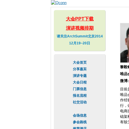
大会PPT下载
演讲视频排期
请关注ArchSummit北京2014
12月19~20日
大会首页
黎毅
分享嘉宾
唯品
演讲专题
微博
大会日程
门票信息
目前
唯品
报名流程
作经
社交活动
行，
电商
会场信息
础架
有较
参会路线
推荐酒店