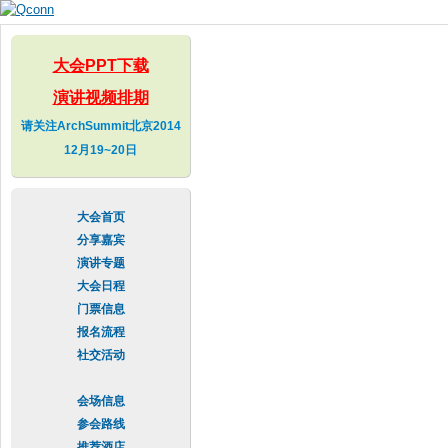
Skip to
main
content
大会PPT下载
演讲视频排期
请关注ArchSummit北京2014
12月19~20日
大会首页
分享嘉宾
演讲专题
大会日程
门票信息
报名流程
社交活动
会场信息
参会路线
推荐酒店