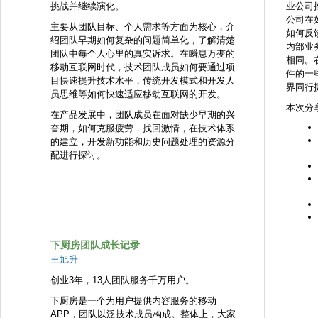
挑战并继续演化。
业公司
公司在
主要从团队目标、个人需求等方面为核心，介
如何反
绍团队早期如何复杂的问题简单化，了解清楚
内部业
团队中每个人心里的真实诉求。在瞬息万变的
相同。
移动互联网时代，技术团队成员如何要通过项
件的一
目快速提升技术水平，传统开发模式和开发人
界同行
员思维等如何快速适应移动互联网的开发。
本次分
在产品发展中，团队成员在面对缺少早期的兴
奋期，如何克服疲劳，找回激情，在技术体系
的建立，开发新功能和历史问题处理的资源分
配进行探讨。
下厨房团队成长记录
王旭升
创业3年，13人团队服务千万用户。
下厨房是一个为用户提供内容服务的移动
APP，团队以泛技术成员构成。整体上，大家