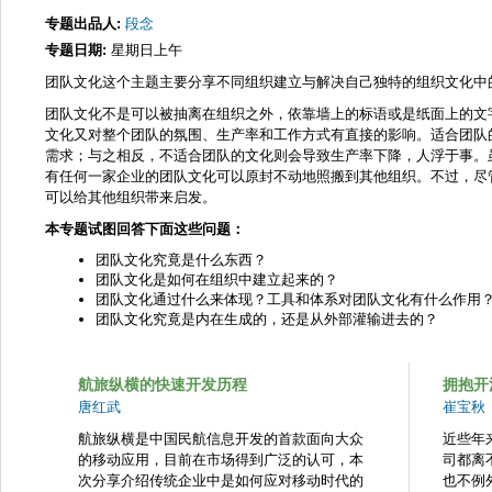
专题出品人:
段念
专题日期:
星期日上午
团队文化这个主题主要分享不同组织建立与解决自己独特的组织文化中
团队文化不是可以被抽离在组织之外，依靠墙上的标语或是纸面上的文
文化又对整个团队的氛围、生产率和工作方式有直接的影响。适合团队
需求；与之相反，不适合团队的文化则会导致生产率下降，人浮于事。
有任何一家企业的团队文化可以原封不动地照搬到其他组织。不过，尽
可以给其他组织带来启发。
本专题试图回答下面这些问题：
团队文化究竟是什么东西？
团队文化是如何在组织中建立起来的？
团队文化通过什么来体现？工具和体系对团队文化有什么作用
团队文化究竟是内在生成的，还是从外部灌输进去的？
航旅纵横的快速开发历程
拥抱开
唐红武
崔宝秋
航旅纵横是中国民航信息开发的首款面向大众
近些年
的移动应用，目前在市场得到广泛的认可，本
司都离
次分享介绍传统企业中是如何应对移动时代的
也不例